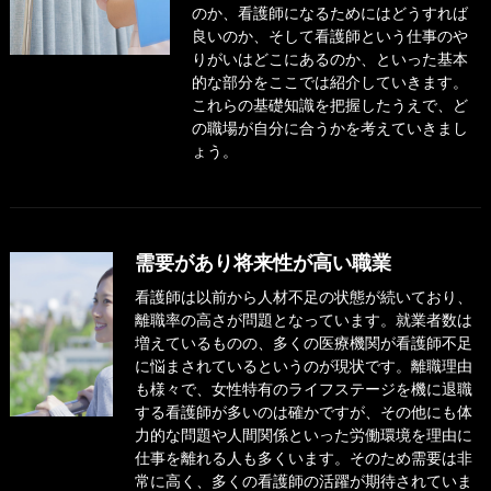
のか、看護師になるためにはどうすれば
良いのか、そして看護師という仕事のや
りがいはどこにあるのか、といった基本
的な部分をここでは紹介していきます。
これらの基礎知識を把握したうえで、ど
の職場が自分に合うかを考えていきまし
ょう。
需要があり将来性が高い職業
看護師は以前から人材不足の状態が続いており、
離職率の高さが問題となっています。就業者数は
増えているものの、多くの医療機関が看護師不足
に悩まされているというのが現状です。離職理由
も様々で、女性特有のライフステージを機に退職
する看護師が多いのは確かですが、その他にも体
力的な問題や人間関係といった労働環境を理由に
仕事を離れる人も多くいます。そのため需要は非
常に高く、多くの看護師の活躍が期待されていま